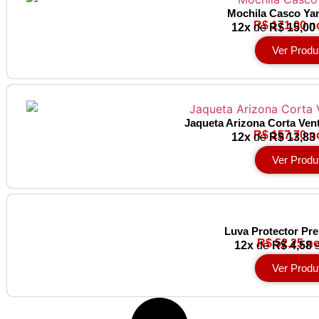
Mochila Casco Ya
R$ 171,00 n
12x
de
R$ 15,00
Ver Produ
Jaqueta Arizona Corta Ven
R$ 157,70 n
12x
de
R$ 13,83
Ver Produ
Luva Protector Pr
R$ 52,25 no
12x
de
R$ 4,58
s
Ver Produ