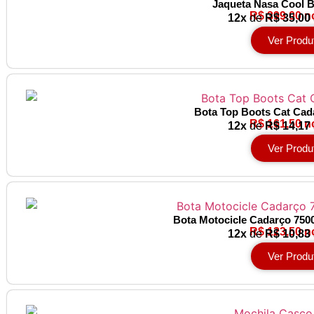
Jaqueta Nasa Cool B
R$ 399,00 n
12x
de
R$ 35,00
Ver Produ
Bota Top Boots Cat Cad
R$ 161,50 n
12x
de
R$ 14,17
Ver Produ
Bota Motocicle Cadarço 750
R$ 123,50 n
12x
de
R$ 10,83
Ver Produ