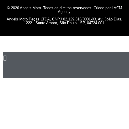
© 2026 Angels Moto. Todos os direitos reservados. Criado por LACM
Agency.
Angels Moto Peças LTDA, CNPJ 02.129.316/0001-03, Av. João Dias,
1222 - Santo Amaro, São Paulo - SP, 04724-001.