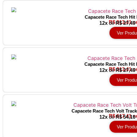
Capacete Race Tech Hit 
R$ 313,41 n
12x
de
R$ 27,49
Ver Produ
Capacete Race Tech Hit
R$ 313,41 n
12x
de
R$ 27,49
Ver Produ
Capacete Race Tech Volt Track
R$ 617,41 n
12x
de
R$ 54,16
Ver Produ