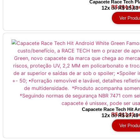
Capacete Race Tech Pl
R$ 294,41 n
12x
de
R$ 25,83
Ver Produ
Capacete Race Tech Hit A
R$ 313,41 n
12x
de
R$ 27,49
Ver Produ