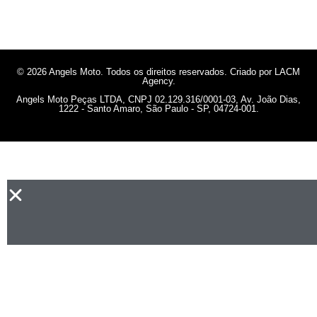
© 2026 Angels Moto. Todos os direitos reservados. Criado por LACM
Agency.
Angels Moto Peças LTDA, CNPJ 02.129.316/0001-03, Av. João Dias,
1222 - Santo Amaro, São Paulo - SP, 04724-001.