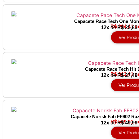
Capacete Race Tech One Mono
R$ 294,41 n
12x
de
R$ 25,83
Ver Produ
Capacete Race Tech Hit 
R$ 313,41 n
12x
de
R$ 27,49
Ver Produ
Capacete Norisk Fab FF802 Raz
R$ 569,91 n
12x
de
R$ 49,99
Ver Produ