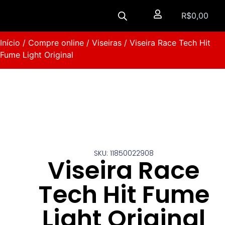
R$
0,00
Início
/
Compre online
/
Viseiras
/ Viseira Race Tech Hit
Fume Light Original
SKU: 11850022908
Viseira Race
Tech Hit Fume
Light Original