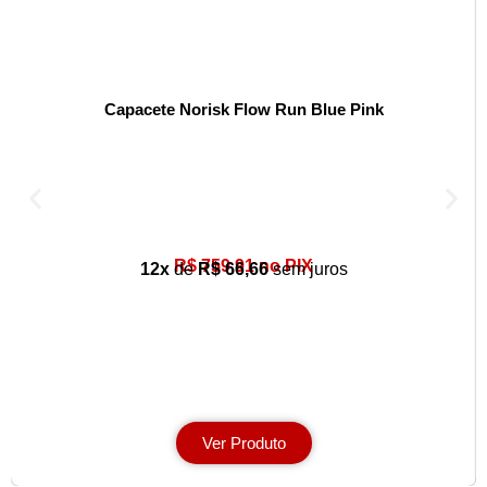
Capacete Norisk Flow Run Blue Pink
R$ 759,91 no PIX
12x
de
R$ 66,66
sem juros
Ver Produto