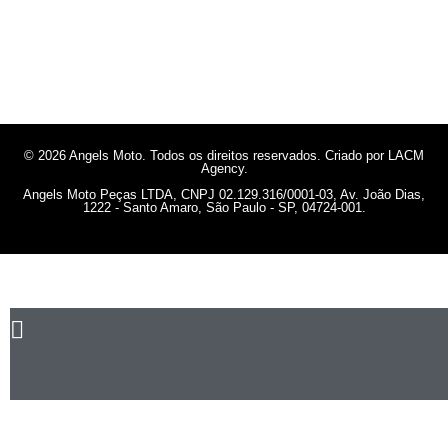
© 2026 Angels Moto. Todos os direitos reservados. Criado por LACM
Agency.
Angels Moto Peças LTDA, CNPJ 02.129.316/0001-03, Av. João Dias,
1222 - Santo Amaro, São Paulo - SP, 04724-001.