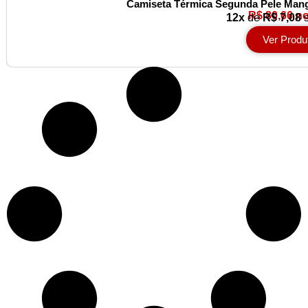
Camiseta Térmica Segunda Pele Mang
R$ 80,66 no
12x
de
R$ 7,08
s
Ver Produ