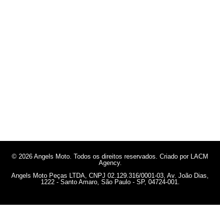
© 2026 Angels Moto. Todos os direitos reservados. Criado por LACM
Agency.
Angels Moto Peças LTDA, CNPJ 02.129.316/0001-03, Av. João Dias,
1222 - Santo Amaro, São Paulo - SP, 04724-001.