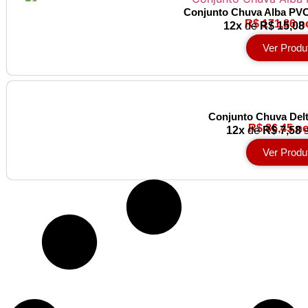
Conjunto Chuva Alba PVC
R$ 171,86 n
12x
de
R$ 15,08
Ver Produ
Conjunto Chuva Del
R$ 86,45 no
12x
de
R$ 7,58
s
Ver Produ