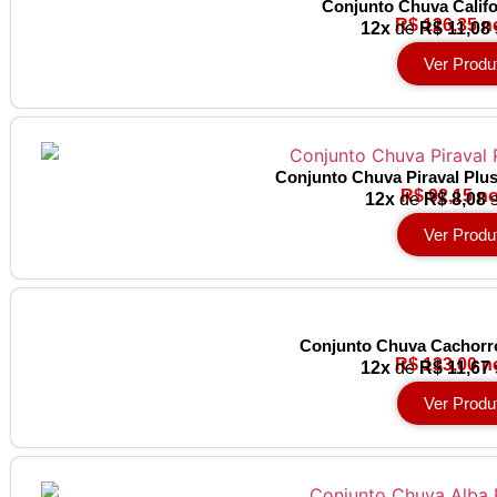
Conjunto Chuva Calif
R$ 126,35 n
12x
de
R$ 11,08
Ver Produ
Conjunto Chuva Piraval Plu
R$ 92,15 no
12x
de
R$ 8,08
s
Ver Produ
Conjunto Chuva Cachorr
R$ 133,00 n
12x
de
R$ 11,67
Ver Produ