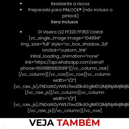
Resistente a riscos
Preparada para PINLOCK® (não incluso o
pinlock)
Itens Inclusos
01 Viseira LS2 FF320 FF353 Cristal
[vc_single_image image=”104994″
img_size=”full” style=”vc_box_shadow_3d”
onclick=”custom_link”
initial_loading_animation=”none”
link=”https://api.whatsapp.com/send?
phone=5511985582599″][/vc_column_text]
[/vc_column][/vc_row][vc_row][vc_column
width=”1/2″]
[vc_raw_js]JTNDaWZyYW1lJTIwd2lkdGglM0QlMjI1NjAlM
[/vc_raw_js][/vc_column][vc_column
width=”1/2″]
[vc_raw_js]JTNDaWZyYW1lJTIwd2lkdGglM0QlMjI1NjAlM
[/vc_raw_js][/vc_column][/vc_row]
VEJA
TAMBÉM