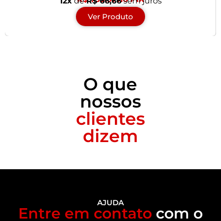
12x
de
R$ 66,66
sem juros
Ver Produto
O que
nossos
clientes
dizem
AJUDA
Entre em contato
com o