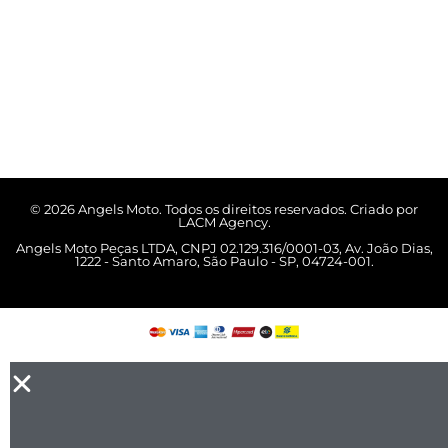
© 2026 Angels Moto. Todos os direitos reservados. Criado por
LACM Agency.
Angels Moto Peças LTDA, CNPJ 02.129.316/0001-03, Av. João Dias,
1222 - Santo Amaro, São Paulo - SP, 04724-001.