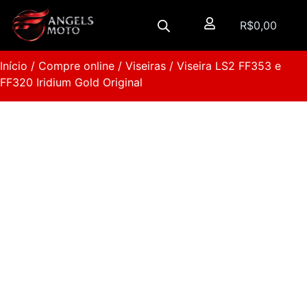
R$
0,00
Início
/
Compre online
/
Viseiras
/ Viseira LS2 FF353 e
FF320 Iridium Gold Original