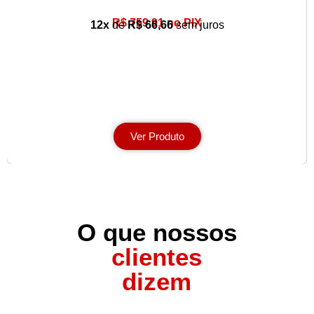
R$ 759,91 no PIX
12x
de
R$ 66,66
sem juros
Ver Produto
O que nossos
clientes
dizem