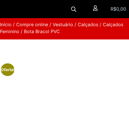
R$
0,00
Início
/
Compre online
/
Vestuário
/
Calçados
/
Calçados
Feminino
/ Bota Bracol PVC
Oferta!