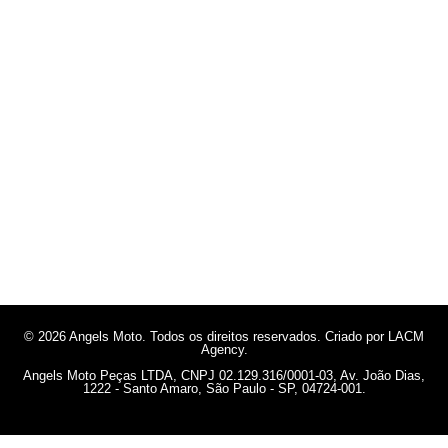
© 2026 Angels Moto. Todos os direitos reservados. Criado por LACM
Agency.
Angels Moto Peças LTDA, CNPJ 02.129.316/0001-03, Av. João Dias,
1222 - Santo Amaro, São Paulo - SP, 04724-001.