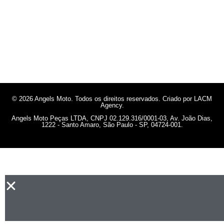
© 2026 Angels Moto. Todos os direitos reservados. Criado por LACM
Agency.
Angels Moto Peças LTDA, CNPJ 02.129.316/0001-03, Av. João Dias,
1222 - Santo Amaro, São Paulo - SP, 04724-001.