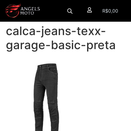
R$
0,00
calca-jeans-texx-
garage-basic-preta