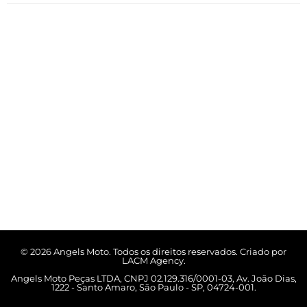
© 2026 Angels Moto. Todos os direitos reservados. Criado por
LACM Agency.
Angels Moto Peças LTDA, CNPJ 02.129.316/0001-03, Av. João Dias,
1222 - Santo Amaro, São Paulo - SP, 04724-001.