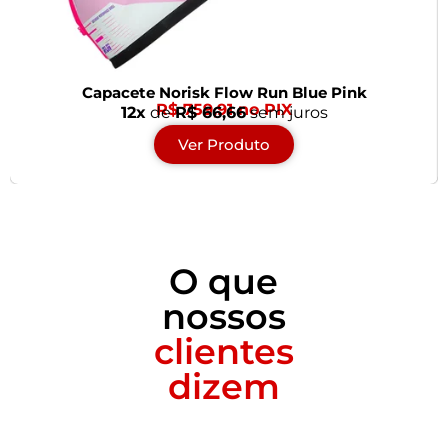
Capacete Norisk Flow Run Blue Pink
R$ 759,91 no PIX
12x
de
R$ 66,66
sem juros
Ver Produto
O que
nossos
clientes
dizem