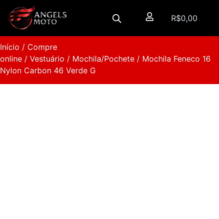
R$
0,00
Início
/
Compre
online
/
Vestuário
/
Mochila/Pochete
/ Mochila Feneco 16
Nylon Carbon 46 Verde G