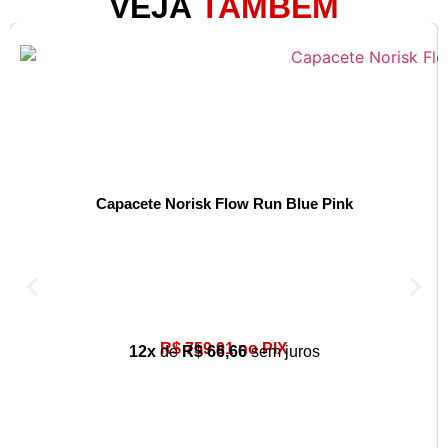
VEJA
TAMBÉM
Capacete Norisk Flow Run Blue Pink
R$ 759,91 no PIX
12x
de
R$ 66,66
sem juros