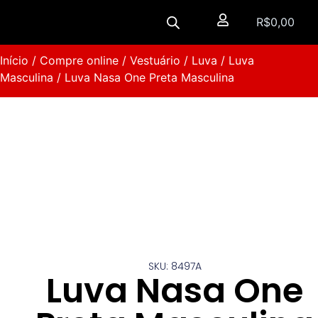
R$
0,00
Início
/
Compre online
/
Vestuário
/
Luva
/
Luva
Masculina
/ Luva Nasa One Preta Masculina
SKU: 8497A
Luva Nasa One