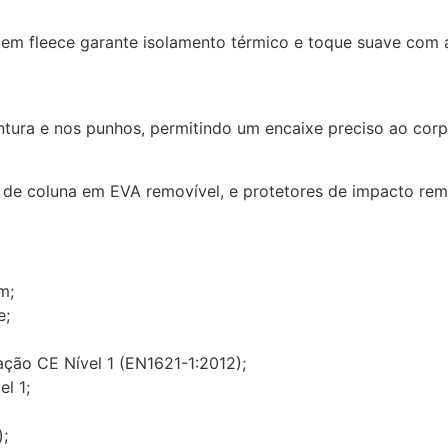
em fleece garante isolamento térmico e toque suave com a
ntura e nos punhos, permitindo um encaixe preciso ao cor
o de coluna em EVA removível, e protetores de impacto rem
m;
e;
ação CE Nível 1 (EN1621-1:2012);
l 1;
);