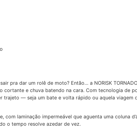
to
 sair pra dar um rolê de moto? Então… a NORISK TORNADO c
io cortante e chuva batendo na cara. Com tecnologia de p
trajeto — seja um bate e volta rápido ou aquela viagem qu
ente, com laminação impermeável que aguenta uma coluna d
do o tempo resolve azedar de vez.