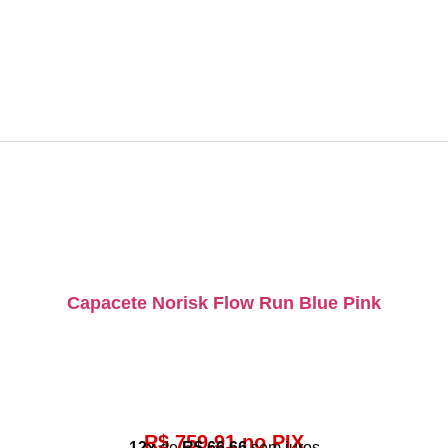
Capacete Norisk Flow Run Blue Pink
R$ 759,91 no PIX
12x
de
R$ 66,66
sem juros