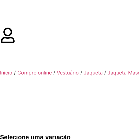
Início
/
Compre online
/
Vestuário
/
Jaqueta
/
Jaqueta Masc
Selecione uma variação