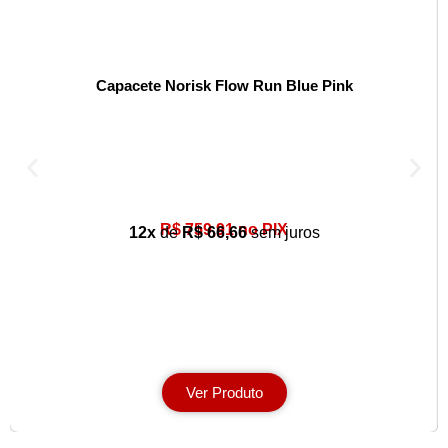
Capacete Norisk Flow Run Blue Pink
R$ 759,91 no PIX
12x
de
R$ 66,66
sem juros
Ver Produto