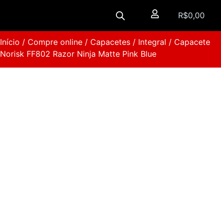
R$
0,00
Início
/
Compre online
/
Capacetes
/
Integral
/ Capacete
Norisk FF802 Razor Ninja Matte Pink Blue