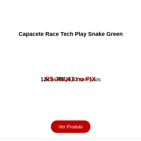
Capacete Race Tech Play Snake Green
R$ 294,41 no PIX
12x
de
R$ 25,83
sem juros
Ver Produto