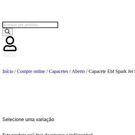
R$
0,00
Início
/
Compre online
/
Capacetes
/
Aberto
/ Capacete Ebf Spark Jet 
Selecione uma variação
Este produto está fora de estoque e indisponível.