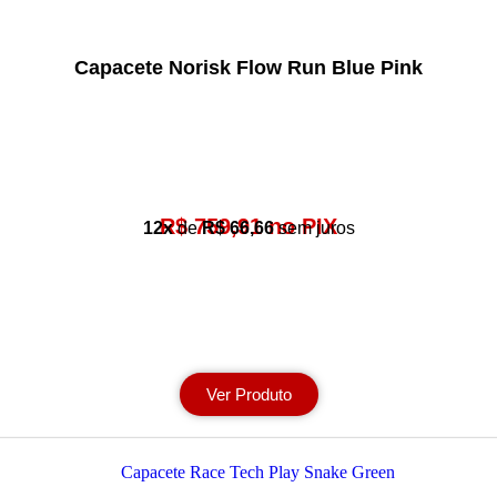
Capacete Norisk Flow Run Blue Pink
R$ 759,91 no PIX
12x
de
R$ 66,66
sem juros
Ver Produto