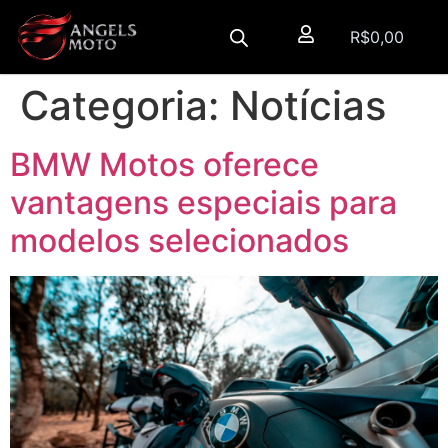
R$
0,00
Categoria:
Notícias
BMW Motos oferece
vantagens especiais para
modelos selecionados