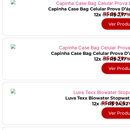
Capinha Case Bag Celular Prova D’á
R$ 24,70 n
12x
de
R$ 2,17
s
Ver Prod
Capinha Case Bag Celular Prova D’á
R$ 24,70 n
12x
de
R$ 2,17
s
Ver Prod
Luva Texx Biowater Stopwat
R$ 284,05 n
12x
de
R$ 24,92
Ver Prod