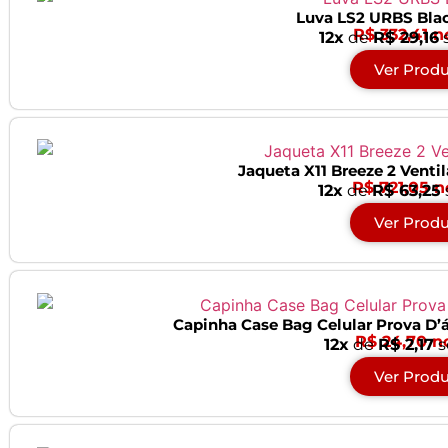
Luva LS2 URBS Bla
R$ 332,41 n
12x
de
R$ 29,16
Ver Prod
Jaqueta X11 Breeze 2 Venti
R$ 721,05 n
12x
de
R$ 63,25
Ver Prod
Capinha Case Bag Celular Prova D’
R$ 24,70 n
12x
de
R$ 2,17
s
Ver Prod