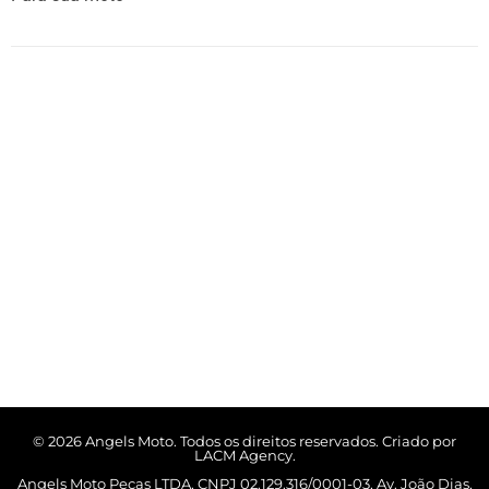
© 2026 Angels Moto. Todos os direitos reservados. Criado por
LACM Agency.
Angels Moto Peças LTDA, CNPJ 02.129.316/0001-03, Av. João Dias,