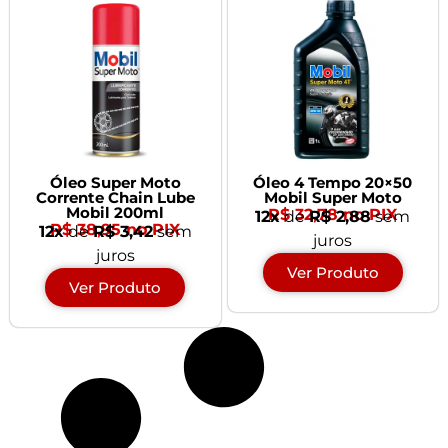
Óleo Super Moto
Óleo 4 Tempo 20×50
Corrente Chain Lube
Mobil Super Moto
Mobil 200ml
R$ 32,78 no PIX
12x
de
R$ 2,88
sem
R$ 38,95 no PIX
12x
de
R$ 3,42
sem
juros
juros
Ver Produto
Ver Produto