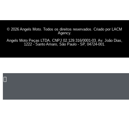
© 2026 Angels Moto. Todos os direitos reservados. Criado por LACM
Agency.
Angels Moto Peças LTDA, CNPJ 02.129.316/0001-03, Av. João Dias,
1222 - Santo Amaro, São Paulo - SP, 04724-001.