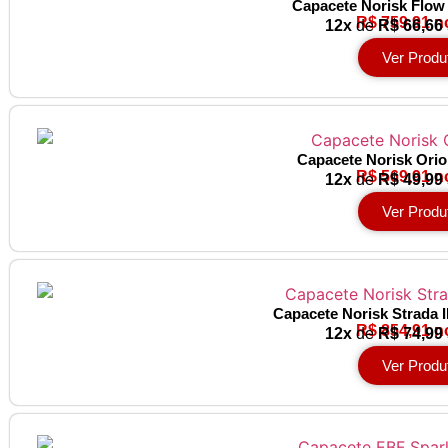
Capacete Norisk Flow
R$ 759,91 n
12x
de
R$ 66,66
Ver Produ
Capacete Norisk Orio
R$ 569,91 n
12x
de
R$ 49,99
Ver Produ
Capacete Norisk Strada I
R$ 854,91 n
12x
de
R$ 74,99
Ver Produ