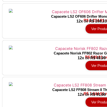
Capacete LS2 OF606 Drifter Mono
R$ 1.234,91 
12x
de
R$ 108,33
Ver Produ
Capacete Norisk FF802 Razor G
R$ 569,91 n
12x
de
R$ 49,99
Ver Produ
Capacete LS2 FF808 Stream II T
R$ 1.044,91 
12x
de
R$ 91,66
Ver Produ