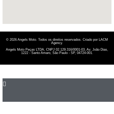
© 2026 Angels Moto. Todos os direitos reservados. Criado por LACM
Agency.
Angels Moto Peças LTDA, CNPJ 02.129.316/0001-03, Av. João Dias,
1222 - Santo Amaro, São Paulo - SP, 04724-001.