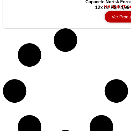
Capacete Norisk Force
R$ 854,91 n
12x
de
R$ 74,99
Ver Produ