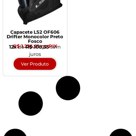
Capacete LS2 OF606
Drifter Monocolor Preto
Fosco
R$ 1.234,91 no PIX
12x
de
R$ 108,33
sem
juros
Ver Produto