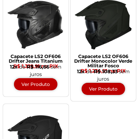
Capacete LS2 OF606
Capacete LS2 OF606
Drifter Jeans Titanium
Drifter Monocolor Verde
Militar Fosco
R$ 1.329,91 no PIX
12x
de
R$ 116,66
sem
R$ 1.234,91 no PIX
12x
de
R$ 108,33
sem
juros
juros
Ver Produto
Ver Produto